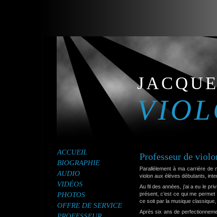
JACQUE
VIOL
ACCUEIL
Professeur de violo
BIOGRAPHIE
Parallèlement à ma carrière de m
AUDIO
violon aux élèves débutants, int
VIDÉOS
Au fil des années, j’ai a eu le pri
PHOTOS
présent, c’est ce qui me permet
ce soit par la musique classique, t
OFFRE DE SERVICE
Après six ans de perfectionneme
PROFESSEUR